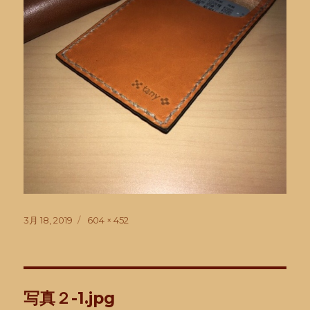
投
フ
3月 18, 2019
604 × 452
稿
ル
日:
サ
イ
ズ
投
写真２-1.jpg