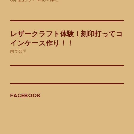
6月 12, 2019
1440 × 1440
稿
ル
日:
サ
イ
ズ
投
レザークラフト体験！刻印打ってコ
稿
インケース作り！！
ナ
内で公開
ビ
ゲ
ー
FACEBOOK
シ
ョ
ン