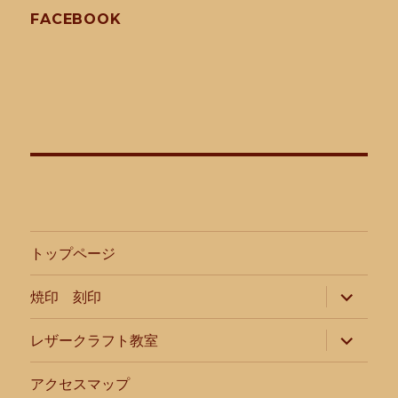
ン
FACEBOOK
トップページ
サ
焼印 刻印
ブ
メ
ニ
サ
レザークラフト教室
ュ
ブ
ー
メ
を
ニ
アクセスマップ
展
ュ