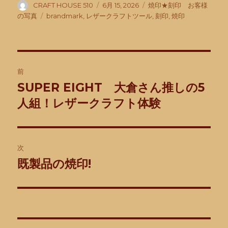
投
投
カ
CRAFT HOUSE 510
6月 15, 2026
焼印★刻印 お客様
稿
稿
テ
タ
の写真
brandmark
,
レザークラフトツール
,
刻印
,
焼印
者
日:
ゴ
グ
リ
ー
投
前
稿
SUPER EIGHT 大倉さん推しの5
前
の
人組！レザークラフト体験
ナ
投
ビ
稿:
ゲ
次
既製品の焼印!
次
ー
の
シ
投
稿:
ョ