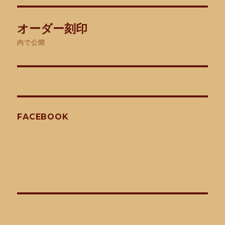
イ
ズ
投
オーダー刻印
稿
内で公開
ナ
ビ
ゲ
FACEBOOK
ー
シ
ョ
ン