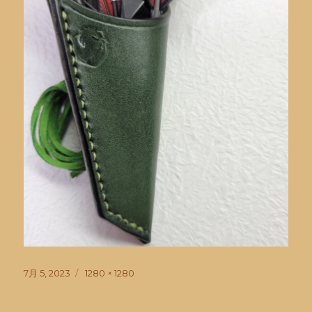
投
フ
7月 5, 2023
1280 × 1280
稿
ル
日:
サ