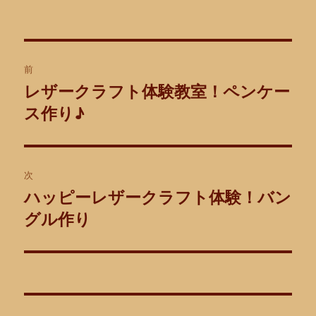
者
日:
ゴ
グ
リ
ー
投
前
稿
レザークラフト体験教室！ペンケー
前
ス作り♪
の
ナ
投
ビ
稿:
ゲ
次
ハッピーレザークラフト体験！バン
次
ー
グル作り
の
シ
投
稿:
ョ
ン