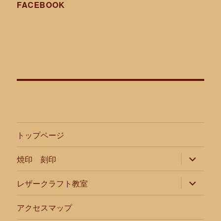
FACEBOOK
トップページ
サ
焼印 刻印
ブ
メ
ニ
サ
レザークラフト教室
ュ
ブ
ー
メ
を
ニ
アクセスマップ
展
ュ
開
ー