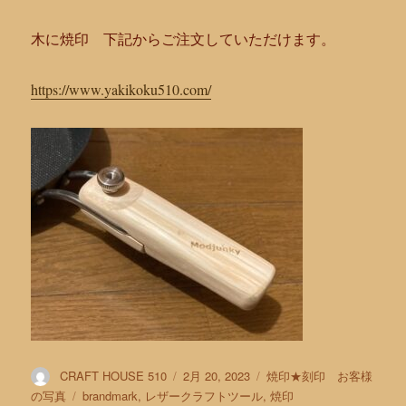
木に焼印 下記からご注文していただけます。
https://www.yakikoku510.com/
投
投
カ
CRAFT HOUSE 510
2月 20, 2023
焼印★刻印 お客様
稿
稿
テ
タ
の写真
brandmark
,
レザークラフトツール
,
焼印