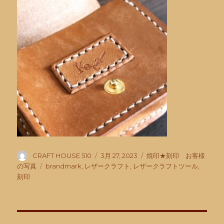
投
投
カ
CRAFT HOUSE 510
3月 27, 2023
焼印★刻印 お客様
稿
稿
テ
タ
の写真
brandmark
,
レザークラフト
,
レザークラフトツール
,
者
日:
ゴ
グ
刻印
リ
ー
投