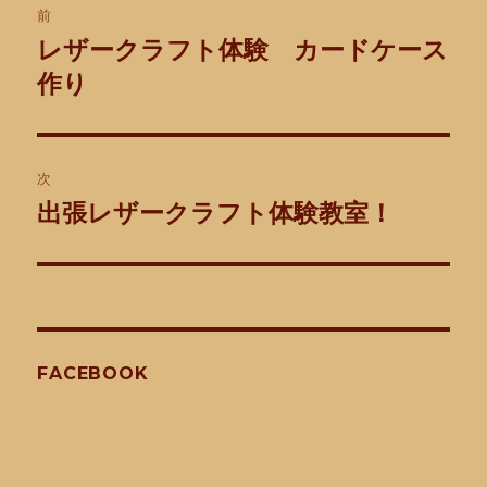
前
稿
レザークラフト体験 カードケース
前
の
作り
ナ
投
ビ
稿:
ゲ
次
出張レザークラフト体験教室！
次
ー
の
シ
投
稿:
ョ
ン
FACEBOOK