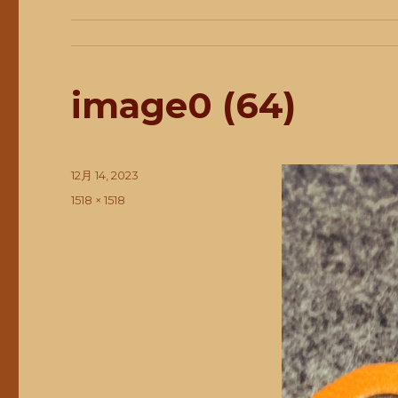
image0 (64)
投
12月 14, 2023
稿
フ
1518 × 1518
日:
ル
サ
イ
ズ