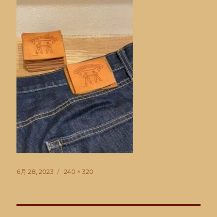
投
フ
6月 28, 2023
240 × 320
稿
ル
日:
サ
イ
ズ
投