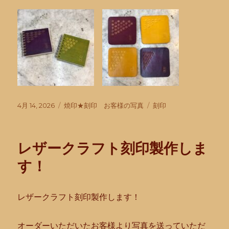
投
カ
タ
4月 14, 2026
焼印★刻印 お客様の写真
刻印
稿
テ
グ
日:
ゴ
リ
レザークラフト刻印製作しま
ー
す！
レザークラフト刻印製作します！
オーダーいただいたお客様より写真を送っていただ