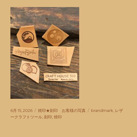
投
カ
タ
6月 15, 2026
焼印★刻印 お客様の写真
brandmark
,
レザ
稿
テ
グ
ークラフトツール
,
刻印
,
焼印
日:
ゴ
リ
ー