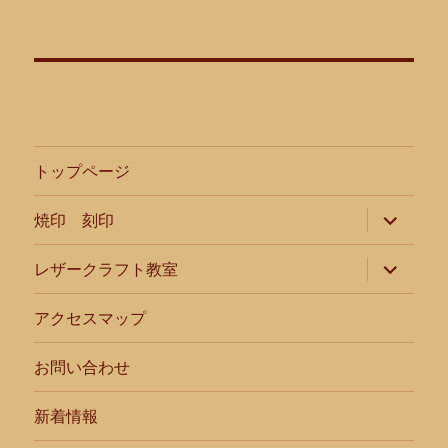
ー
シ
ョ
ン
トップページ
サ
焼印 刻印
ブ
メ
ニ
サ
レザークラフト教室
ュ
ブ
ー
メ
を
ニ
アクセスマップ
展
ュ
開
ー
を
お問い合わせ
展
開
新着情報