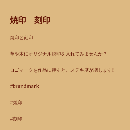
稿
テ
グ
日:
ゴ
リ
焼印 刻印
ー
焼印と刻印
革や木にオリジナル焼印を入れてみませんか？
ロゴマークを作品に押すと、ステキ度が増します‼︎
#brandmark
#焼印
#刻印