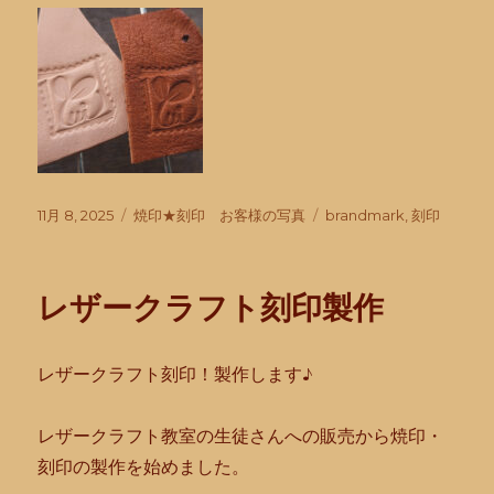
投
カ
タ
11月 8, 2025
焼印★刻印 お客様の写真
brandmark
,
刻印
稿
テ
グ
日:
ゴ
リ
レザークラフト刻印製作
ー
レザークラフト刻印！製作します♪
レザークラフト教室の生徒さんへの販売から焼印・
刻印の製作を始めました。