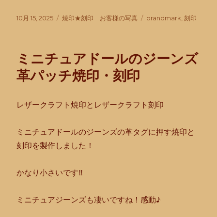
投
カ
タ
10月 15, 2025
焼印★刻印 お客様の写真
brandmark
,
刻印
稿
テ
グ
日:
ゴ
リ
ミニチュアドールのジーンズ
ー
革パッチ焼印・刻印
レザークラフト焼印とレザークラフト刻印
ミニチュアドールのジーンズの革タグに押す焼印と
刻印を製作しま
した！
かなり小さいです‼︎
ミニチュアジーンズも凄いですね！感動♪