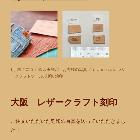
投
カ
タ
1月 29, 2025
焼印★刻印 お客様の写真
brandmark
,
レザ
稿
テ
グ
ークラフトツール
,
刻印
,
焼印
日:
ゴ
リ
ー
大阪 レザークラフト刻印
ご注文いただいた刻印の写真を送っていただきまし
た！