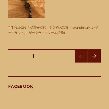
投
カ
タ
11月 14, 2024
焼印★刻印 お客様の写真
brandmark
,
レザ
稿
テ
グ
ークラフト
,
レザークラフトツール
,
刻印
日:
ゴ
リ
ー
投
固定ページ
1
次の
稿
ペー
ジ
ナ
FACEBOOK
ビ
ゲ