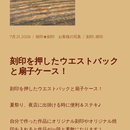
投
カ
タ
7月 21, 2026
焼印★刻印 お客様の写真
刻印
,
焼印
稿
テ
グ
日:
ゴ
リ
刻印を押したウエストバック
ー
と扇子ケース！
刻印を押したウエストバックと扇子ケース！
夏祭り、夜店に出掛ける時に便利＆ステキ♪
自分で作った作品にオリジナル刻印やオリジナル焼
印を入れると作
品が一段と素敵になります！