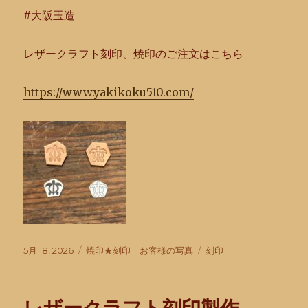
#大阪玉造
レザークラフト刻印、焼印のご注文はこちら
https://www.yakikoku510.com/
投
カ
タ
5月 18, 2026
焼印★刻印 お客様の写真
刻印
稿
テ
グ
日:
ゴ
リ
ー