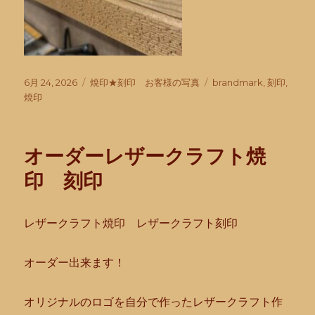
投
カ
タ
6月 24, 2026
焼印★刻印 お客様の写真
brandmark
,
刻印
,
稿
テ
グ
焼印
日:
ゴ
リ
ー
オーダーレザークラフト焼
印 刻印
レザークラフト焼印 レザークラフト刻印
オーダー出来ます！
オリジナルのロゴを自分で作ったレザークラフト作