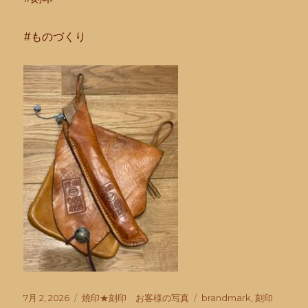
#ものづくり
投
カ
タ
7月 2, 2026
焼印★刻印 お客様の写真
brandmark
,
刻印