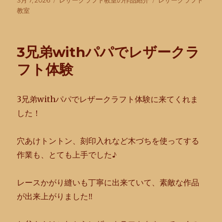
3月 7, 2026
レザークラフト教室の作品紹介
レザークラフト
稿
テ
グ
教室
日:
ゴ
リ
ー
3兄弟withパパでレザークラ
フト体験
3兄弟withパパでレザークラフト体験に来てくれま
した！
穴あけトントン、刻印入れなど木づちを使ってする
作業も、
とても上手でした♪
レースかがり縫いも丁寧に出来ていて、
素敵な作品
が出来上がりました‼︎