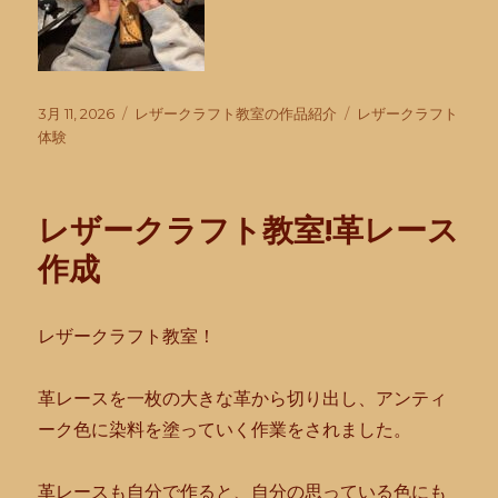
投
カ
タ
3月 11, 2026
レザークラフト教室の作品紹介
レザークラフト
稿
テ
グ
体験
日:
ゴ
リ
ー
レザークラフト教室!革レース
作成
レザークラフト教室！
革レースを一枚の大きな革から切り出し、
アンティ
ーク色に染料を塗っていく作業をされました。
革レースも自分で作ると、自分の思っている色にも