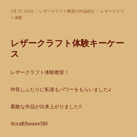
投
カ
タ
3月 23, 2026
レザークラフト教室の作品紹介
レザークラフ
稿
テ
グ
ト体験
日:
ゴ
リ
ー
レザークラフト体験キーケー
ス
レザークラフト体験教室！
仲良しふたりに私達もパワーをもらいました♪
素敵な作品が出来上がりました‼︎
#crafthouse510