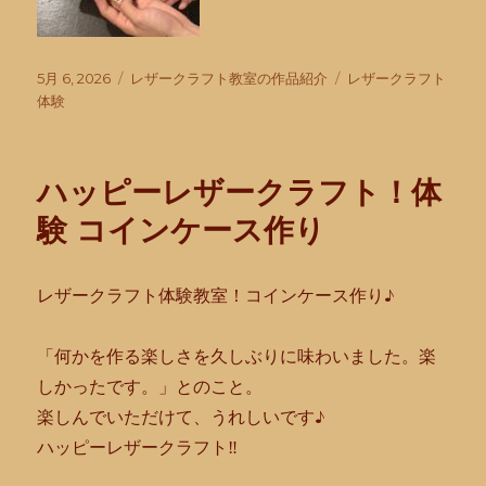
投
カ
タ
5月 6, 2026
レザークラフト教室の作品紹介
レザークラフト
稿
テ
グ
体験
日:
ゴ
リ
ー
ハッピーレザークラフト！体
験 コインケース作り
レザークラフト体験教室！コインケース作り♪
「何かを作る楽しさを久しぶりに味わいました。楽
しかったです。
」とのこと。
楽しんでいただけて、うれしいです♪
ハッピーレザークラフト‼︎