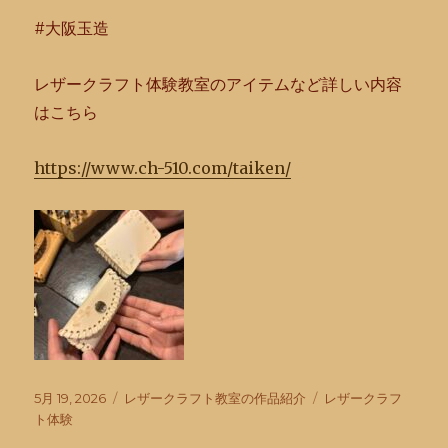
#大阪玉造
レザークラフト体験教室のアイテムなど詳しい内容
はこちら
htt
ps://www.ch-510.com/taiken/
投
カ
タ
5月 19, 2026
レザークラフト教室の作品紹介
レザークラフ
稿
テ
グ
ト体験
日:
ゴ