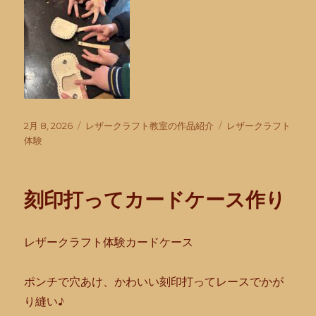
投
カ
タ
2月 8, 2026
レザークラフト教室の作品紹介
レザークラフト
稿
テ
グ
体験
日:
ゴ
リ
ー
刻印打ってカードケース作り
レザークラフト体験カードケース
ポンチで穴あけ、かわいい刻印打ってレースでかが
り縫い♪