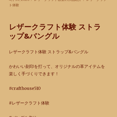
稿
テ
グ
ト体験
日:
ゴ
リ
ー
レザークラフト体験 ストラ
ップ&バングル
レザークラフト体験 ストラップ&バングル
かわいい刻印を打って、
オリジナルの革アイテムを
楽しく手づくりできます！
#crafthouse510
#レザークラフト体験