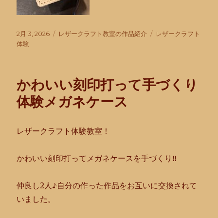
投
カ
タ
2月 3, 2026
レザークラフト教室の作品紹介
レザークラフト
稿
テ
グ
体験
日:
ゴ
リ
ー
かわいい刻印打って手づくり
体験メガネケース
レザークラフト体験教室！
かわいい刻印打ってメガネケースを手づくり‼︎
仲良し2人♪自分の作った作品をお互いに交換されて
いました。