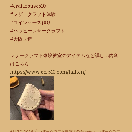
#crafthouse510
#レザークラフト体験
#コインケース作り
#ハッピーレザークラフト
#大阪玉造
レザークラフト体験教室のアイテムなど詳しい内容
はこちら
https://www.ch-510.com/taiken/
投
カ
タ
4月 30, 2026
レザークラフト教室の作品紹介
レザークラフ