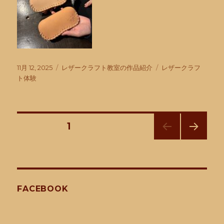
投
カ
タ
11月 12, 2025
レザークラフト教室の作品紹介
レザークラフ
稿
テ
グ
ト体験
日:
ゴ
リ
ー
投
固定ページ
1
次の
稿
ペー
ジ
ナ
FACEBOOK
ビ
ゲ