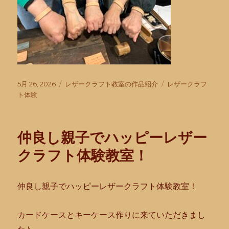
投
カ
タ
5月 26, 2026
レザークラフト教室の作品紹介
レザークラフ
稿
テ
グ
ト体験
日:
ゴ
リ
ー
仲良し親子でハッピーレザー
クラフト体験教室！
仲良し親子でハッピーレザークラフト体験教室！
カードケースとキーケース作りに来ていただきまし