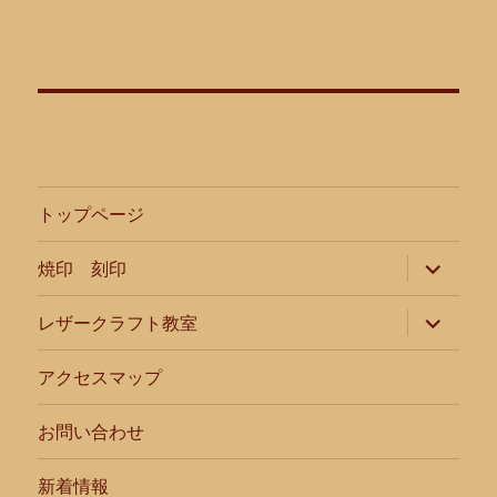
ー
シ
ョ
ン
トップページ
サ
焼印 刻印
ブ
メ
ニ
サ
レザークラフト教室
ュ
ブ
ー
メ
を
ニ
アクセスマップ
展
ュ
開
ー
を
お問い合わせ
展
開
新着情報