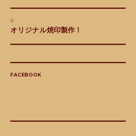
の
ナ
投
ビ
稿:
次
ゲ
オリジナル焼印製作！
次
の
ー
投
シ
稿:
ョ
FACEBOOK
ン