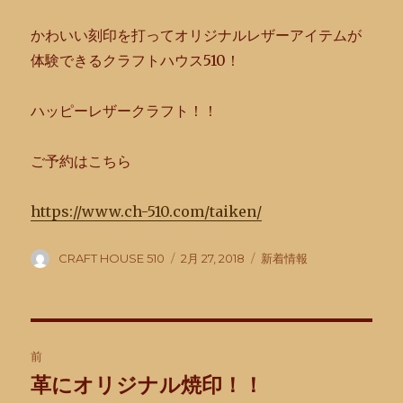
かわいい刻印を打ってオリジナルレザーアイテムが
体験できるクラフトハウス510！
ハッピーレザークラフト！！
ご予約はこちら
https://www.ch-510.com/taiken/
投
投
カ
CRAFT HOUSE 510
2月 27, 2018
新着情報
稿
稿
テ
者
日:
ゴ
リ
ー
投
前
稿
革にオリジナル焼印！！
前