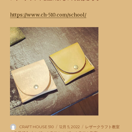
https://www.ch-510.com/school/
投
投
カ
CRAFT HOUSE 510
12月 5, 2022
レザークラフト教室