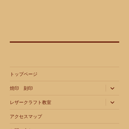
トップページ
サ
焼印 刻印
ブ
メ
ニ
サ
レザークラフト教室
ュ
ブ
ー
メ
を
ニ
アクセスマップ
展
ュ
開
ー
を