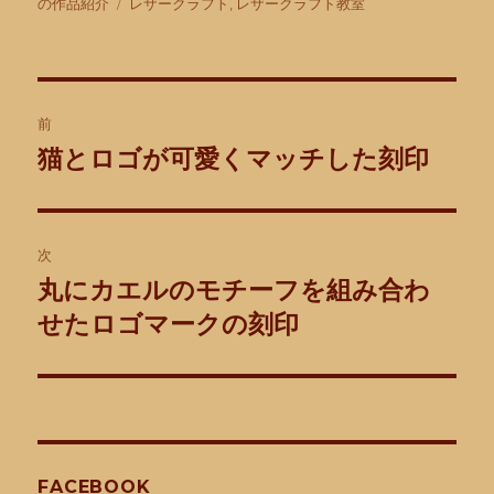
稿
稿
テ
タ
の作品紹介
レザークラフト
,
レザークラフト教室
者
日:
ゴ
グ
リ
ー
投
前
稿
猫とロゴが可愛くマッチした刻印
前
の
ナ
投
ビ
稿:
次
ゲ
丸にカエルのモチーフを組み合わ
次
の
せたロゴマークの刻印
ー
投
シ
稿:
ョ
ン
FACEBOOK