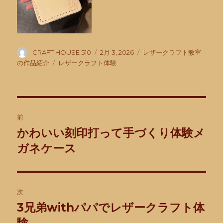
投
投
カ
CRAFT HOUSE 510
2月 3, 2026
レザークラフト教室
稿
稿
テ
タ
の作品紹介
レザークラフト体験
者
日:
ゴ
グ
リ
ー
投
前
稿
かわいい刻印打って手づくり体験メ
前
の
ガネケース
ナ
投
ビ
稿:
ゲ
次
3兄弟withパパでレザークラフト体
次
ー
の