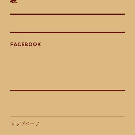
験
シ
投
稿:
ョ
ン
FACEBOOK
トップページ