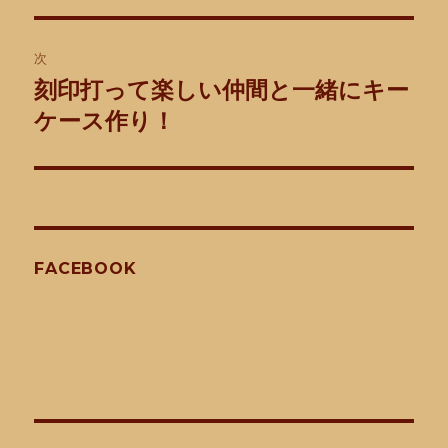
ゲ
次
ー
刻印打って楽しい仲間と一緒にキー
次
シ
の
ケース作り！
投
ョ
稿:
ン
FACEBOOK