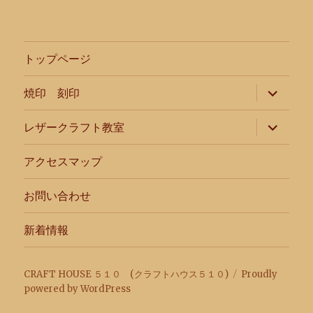
トップページ
サ
焼印 刻印
ブ
メ
ニ
サ
レザークラフト教室
ュ
ブ
ー
メ
を
ニ
アクセスマップ
展
ュ
開
ー
を
お問い合わせ
展
開
新着情報
CRAFT HOUSE ５１０ (クラフトハウス５１０)
Proudly
powered by WordPress