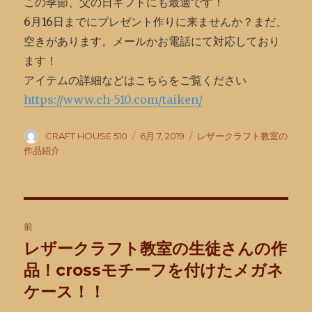
この季節、父の日ギフトにも最適です！
6月16日までにプレゼント作りに来ませんか？まだ、
空きがあります。メールかお電話にて対応しており
ます！
アイテムの詳細などはこちらをご覧ください
https://www.ch-510.com/taiken/
投
投
カ
CRAFT HOUSE 510
6月 7, 2019
レザークラフト教室の
稿
稿
テ
作品紹介
者
日:
ゴ
リ
ー
投
前
稿
レザークラフト教室の生徒さんの作
前
の
品！crossモチーフを付けたメガネ
ナ
投
ケース！！
ビ
稿: