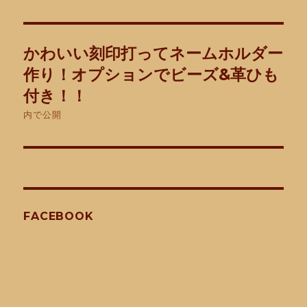
日:
サ
イ
ズ
投
かわいい刻印打ってネームホルダー
稿
作り！オプションでビーズ&革ひも
ナ
付き！！
内で公開
ビ
ゲ
ー
シ
FACEBOOK
ョ
ン