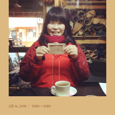
投
フ
2月 14, 2019
1080 × 1080
稿
ル