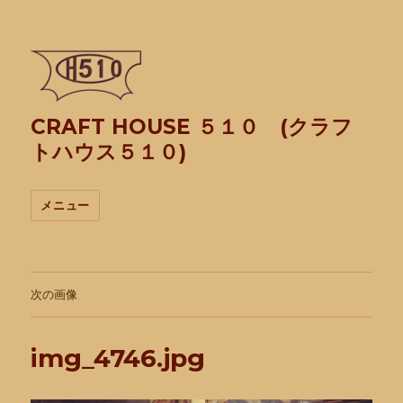
CRAFT HOUSE ５１０ (クラフ
トハウス５１０)
メニュー
次の画像
img_4746.jpg