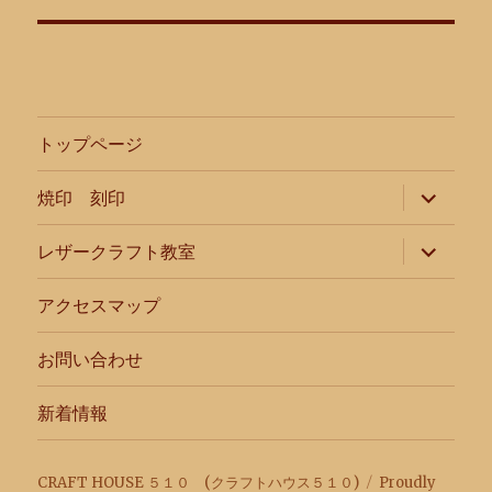
トップページ
サ
焼印 刻印
ブ
メ
ニ
サ
レザークラフト教室
ュ
ブ
ー
メ
を
ニ
アクセスマップ
展
ュ
開
ー
を
お問い合わせ
展
開
新着情報
CRAFT HOUSE ５１０ (クラフトハウス５１０)
Proudly