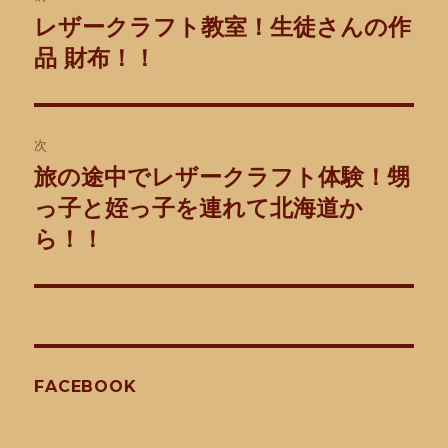
稿
レザークラフト教室！生徒さんの作
前
の
品 財布！！
ナ
投
ビ
稿:
ゲ
次
旅の途中でレザークラフト体験！甥
次
ー
の
っ子と姪っ子を連れて北海道か
シ
投
ら！！
稿:
ョ
ン
FACEBOOK