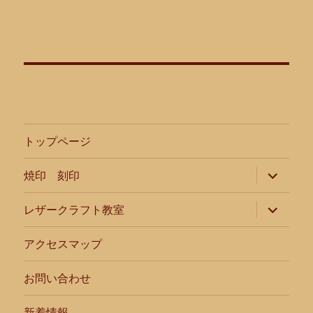
トップページ
サ
焼印 刻印
ブ
メ
ニ
サ
レザークラフト教室
ュ
ブ
ー
メ
を
ニ
アクセスマップ
展
ュ
開
ー
を
お問い合わせ
展
開
新着情報