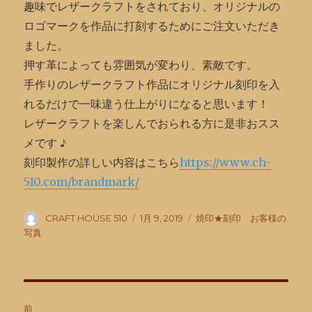
趣味でレザークラフトをされており、オリジナルの
ロゴマークを作品に打刻するためにご注文いただき
ました。
押す革によっても雰囲気が変わり、素敵です。
手作りのレザークラフト作品にオリジナル刻印を入
れるだけで一味違う仕上がりになると思います！
レザークラフトを楽しんでおられる方に是非おスス
メです ♪
刻印製作の詳しい内容はこちら
https://www.ch-
510.com/brandmark/
投
投
カ
CRAFT HOUSE 510
1月 9, 2019
焼印★刻印 お客様の
稿
稿
テ
写真
者
日:
ゴ
リ
ー
投
前