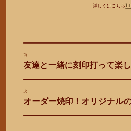
詳しくはこちら
ht
投
前
稿
友達と一緒に刻印打って楽
前
の
ナ
投
ビ
稿:
次
ゲ
オーダー焼印！オリジナル
次
の
ー
投
シ
稿: