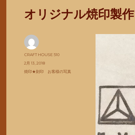
オリジナル焼印製作
投
CRAFT HOUSE 510
稿
投
2月 13, 2018
者
稿
カ
焼印★刻印 お客様の写真
日:
テ
ゴ
リ
ー