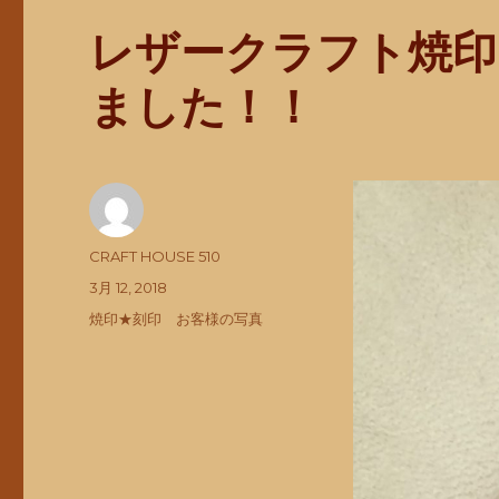
レザークラフト焼印
ました！！
投
CRAFT HOUSE 510
稿
投
3月 12, 2018
者
稿
カ
焼印★刻印 お客様の写真
日:
テ
ゴ
リ
ー