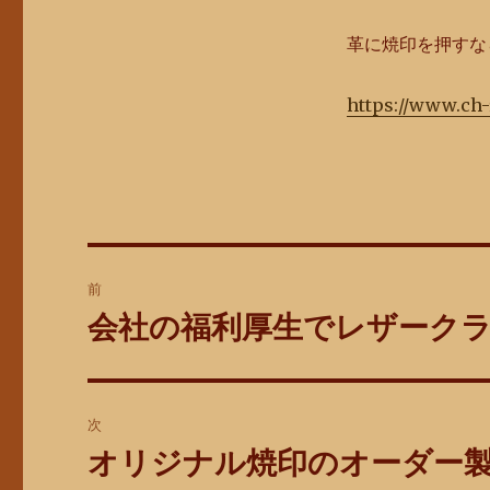
革に焼印を押すな
https://www.ch
投
前
稿
会社の福利厚生でレザーク
前
の
ナ
投
ビ
稿:
次
ゲ
オリジナル焼印のオーダー
次
の