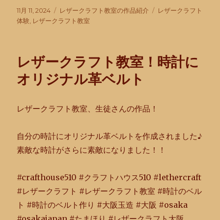
投
カ
タ
11月 11, 2024
レザークラフト教室の作品紹介
レザークラフト
稿
テ
グ
体験
,
レザークラフト教室
日:
ゴ
リ
ー
レザークラフト教室！時計に
オリジナル革ベルト
レザークラフト教室、生徒さんの作品！
自分の時計にオリジナル革ベルトを作成されました♪
素敵な時計がさらに素敵になりました！！
#crafthouse510 #クラフトハウス510 #lethercraft
#レザークラフト #レザークラフト教室 #時計のベル
ト #時計のベルト作り #大阪玉造 #大阪 #osaka
#osakajapan #たまほり #レザークラフト大阪