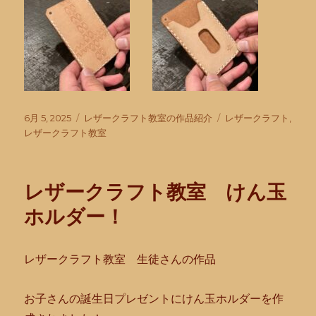
投
カ
タ
6月 5, 2025
レザークラフト教室の作品紹介
レザークラフト
,
稿
テ
グ
レザークラフト教室
日:
ゴ
リ
ー
レザークラフト教室 けん玉
ホルダー！
レザークラフト教室 生徒さんの作品
お子さんの誕生日プレゼントにけん玉ホルダーを作