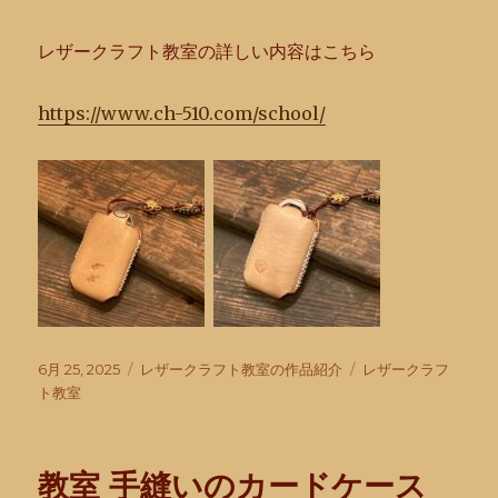
レザークラフト教室の詳しい内容はこちら
https://www.ch-510.com/school/
投
カ
タ
6月 25, 2025
レザークラフト教室の作品紹介
レザークラフ
稿
テ
グ
ト教室
日:
ゴ
リ
ー
教室 手縫いのカードケース