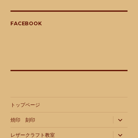
ペー
ジ
ナ
FACEBOOK
ビ
ゲ
ー
シ
ョ
ン
トップページ
サ
焼印 刻印
ブ
メ
ニ
サ
レザークラフト教室
ュ