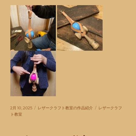
投
カ
タ
2月 10, 2025
レザークラフト教室の作品紹介
レザークラフ
稿
テ
グ
ト教室
日:
ゴ
リ
ー