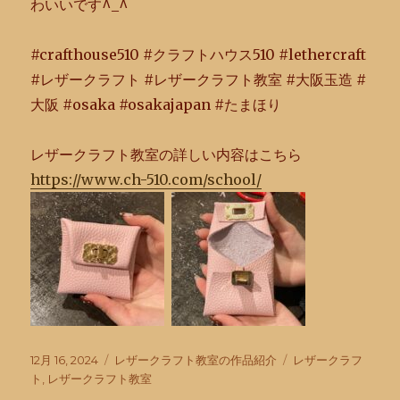
わいいです^
_^
#crafthouse510 #クラフトハウス510 #lethercraft
#レザークラフト #レザークラフト教室 #大阪玉造 #
大阪 #osaka #osakajapan #たまほり
レザークラフト教室の詳しい内容はこちら
https://www.ch-510.com/school/
投
カ
タ
12月 16, 2024
レザークラフト教室の作品紹介
レザークラフ
稿
テ
グ
ト
,
レザークラフト教室
日:
ゴ