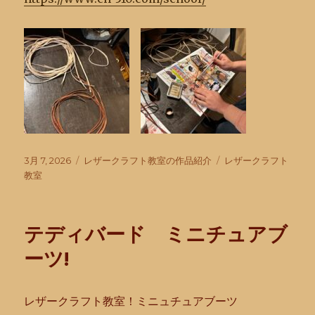
投
カ
タ
3月 7, 2026
レザークラフト教室の作品紹介
レザークラフト
稿
テ
グ
教室
日:
ゴ
リ
ー
テディバード ミニチュアブ
ーツ!
レザークラフト教室！ミニュチュアブーツ