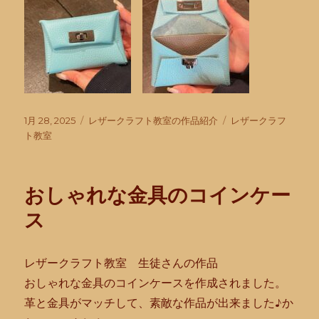
投
カ
タ
1月 28, 2025
レザークラフト教室の作品紹介
レザークラフ
稿
テ
グ
ト教室
日:
ゴ
リ
ー
おしゃれな金具のコインケー
ス
レザークラフト教室 生徒さんの作品
おしゃれな金具のコインケースを作成されました。
革と金具がマッチして、素敵な作品が出来ました♪か