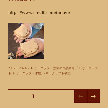
https://www.ch-510.com/taiken/
投
カ
タ
7月 28, 2024
レザークラフト教室の作品紹介
レザークラフ
稿
テ
グ
ト
,
レザークラフト体験
,
レザークラフト教室
日:
ゴ
リ
ー
投
固定ページ
1
次の
稿