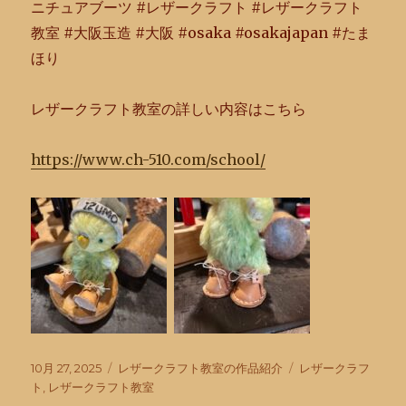
ニチュアブーツ #レザークラフト #レザークラフト
教室 #大阪玉造 #大阪 #osaka #osakajapan #たま
ほり
レザークラフト教室の詳しい内容はこちら
https://www.ch-510.com/school/
投
カ
タ
10月 27, 2025
レザークラフト教室の作品紹介
レザークラフ
稿
テ
グ
ト
,
レザークラフト教室
日:
ゴ