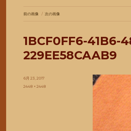
前の画像
次の画像
1BCF0FF6-41B6-4
229EE58CAAB9
投
6月 23, 2017
稿
フ
2448 × 2448
日:
ル
サ
イ
ズ