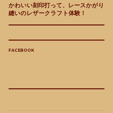
ゲ
かわいい刻印打って、レースかがり
次
の
縫いのレザークラフト体験！
ー
投
シ
稿:
ョ
ン
FACEBOOK