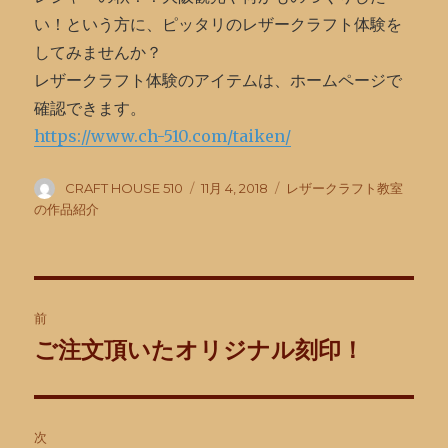
い！という方に、ピッタリのレザークラフト体験を
してみませんか？
レザークラフト体験のアイテムは、ホームページで
確認できます。
https://www.ch-510.com/taiken/
投
投
カ
CRAFT HOUSE 510
11月 4, 2018
レザークラフト教室
稿
稿
テ
の作品紹介
者
日:
ゴ
リ
ー
投
前
稿
ご注文頂いたオリジナル刻印！
前
の
ナ
投
ビ
稿:
次