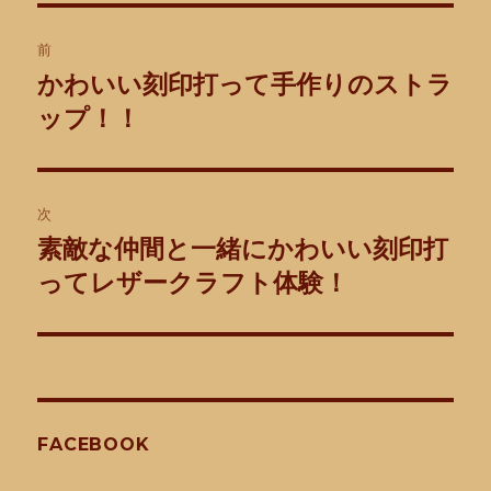
投
前
稿
かわいい刻印打って手作りのストラ
前
の
ップ！！
ナ
投
ビ
稿:
ゲ
次
素敵な仲間と一緒にかわいい刻印打
次
ー
の
ってレザークラフト体験！
シ
投
稿:
ョ
ン
FACEBOOK