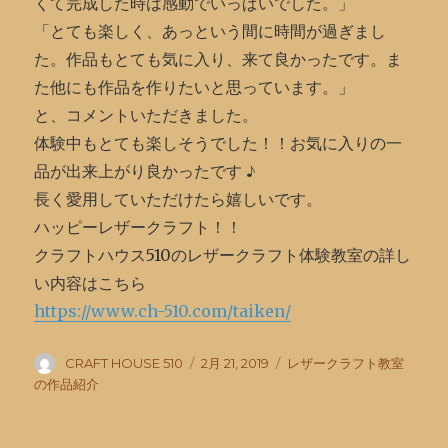
くて完成した時は感動でいっぱいでした。」
「とても楽しく、あっという間に時間が過ぎまし
た。作品もとても気に入り、来て良かったです。ま
た他にも作品を作りたいと思っています。」
と、コメントいただきました。
体験中もとても楽しそうでした！！お気に入りの一
品が出来上がり良かったです ♪
長く愛用していただけたら嬉しいです。
ハッピーレザークラフト！！
クラフトハウス510のレザークラフト体験教室の詳し
い内容はこちら
https://www.ch-510.com/taiken/
投
投
カ
CRAFT HOUSE 510
2月 21, 2019
レザークラフト教室
稿
稿
テ
の作品紹介
者
日:
ゴ
リ
ー