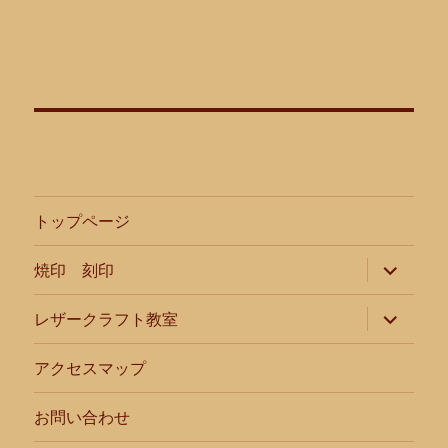
トップページ
サ
焼印 刻印
ブ
メ
ニ
サ
レザークラフト教室
ュ
ブ
ー
メ
を
ニ
アクセスマップ
展
ュ
開
ー
を
お問い合わせ
展
開